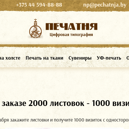
+375 44 594-88-88
np@pechatnja.by
на холсте
Печать на ткани
Сувениры
УФ-печать
О
 заказе 2000 листовок - 1000 виз
абря закажите листовки и получите 1000 визиток с одност